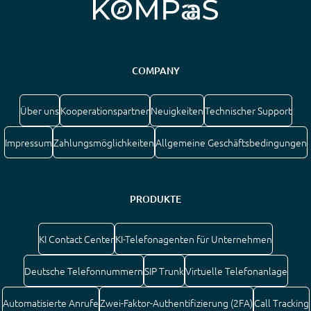
COMPANY
Über uns
Kooperationspartner
Neuigkeiten
Technischer Support
Impressum
Zahlungsmöglichkeiten
Allgemeine Geschäftsbedingungen
PRODUKTE
KI Contact Center
KI-Telefonagenten für Unternehmen
Deutsche Telefonnummern
SIP Trunk
Virtuelle Telefonanlage
Automatisierte Anrufe
Zwei-Faktor-Authentifizierung (2FA)
Call Tracking