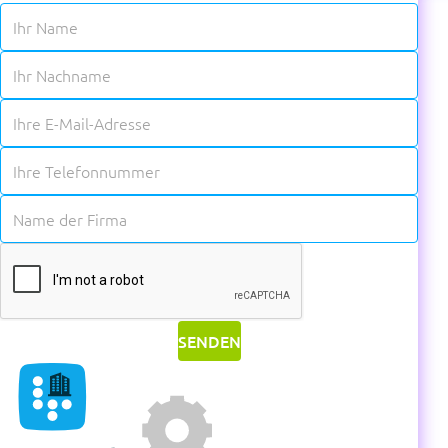
✱
✱
✱