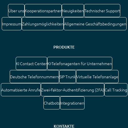
Über uns
Kooperationspartner
Neuigkeiten
Technischer Support
Impressum
Zahlungsmöglichkeiten
Allgemeine Geschäftsbedingungen
PRODUKTE
KI Contact Center
KI-Telefonagenten für Unternehmen
Deutsche Telefonnummern
SIP Trunk
Virtuelle Telefonanlage
Automatisierte Anrufe
Zwei-Faktor-Authentifizierung (2FA)
Call Tracking
Chatbots
Integrationen
KONTAKTE