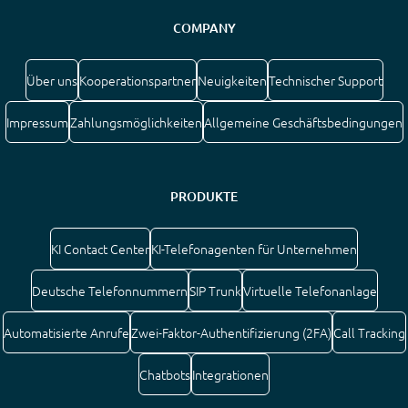
COMPANY
Über uns
Kooperationspartner
Neuigkeiten
Technischer Support
Impressum
Zahlungsmöglichkeiten
Allgemeine Geschäftsbedingungen
PRODUKTE
KI Contact Center
KI-Telefonagenten für Unternehmen
Deutsche Telefonnummern
SIP Trunk
Virtuelle Telefonanlage
Automatisierte Anrufe
Zwei-Faktor-Authentifizierung (2FA)
Call Tracking
Chatbots
Integrationen