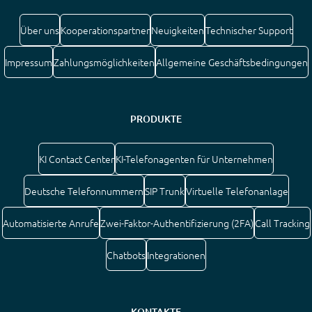
Über uns
Kooperationspartner
Neuigkeiten
Technischer Support
Impressum
Zahlungsmöglichkeiten
Allgemeine Geschäftsbedingungen
PRODUKTE
KI Contact Center
KI-Telefonagenten für Unternehmen
Deutsche Telefonnummern
SIP Trunk
Virtuelle Telefonanlage
Automatisierte Anrufe
Zwei-Faktor-Authentifizierung (2FA)
Call Tracking
Chatbots
Integrationen
KONTAKTE