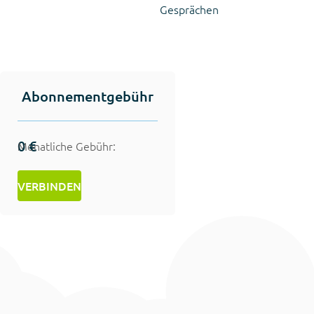
Gesprächen
Abonnementgebühr
0 €
Monatliche Gebühr:
VERBINDEN